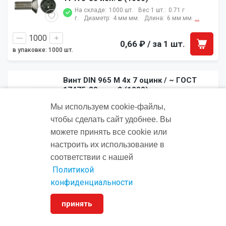
На складе:
1000 шт.
Вес 1 шт.:
0.71 г
г.
Диаметр:
4 мм мм.
Длина:
6 мм мм.
...
0,66 ₽
/ за 1 шт.
в упаковке: 1000 шт.
Винт DIN 965 M 4x 7 оцинк / ~ ГОСТ
17475-80 исп. 2 (1000)
На складе:
1000 шт.
Вес 1 шт.:
0.82 г
Мы используем cookie‑файлы,
г.
Диаметр:
4 мм мм.
Длина:
7 мм мм.
...
чтобы сделать сайт удобнее. Вы
можете принять все cookie или
0,37 ₽
/ за 1 шт.
в упаковке: 1000 шт.
настроить их использование в
соответствии с нашей
Политикой
Винт DIN 965 M 4x 8 латунь (MS) / ГОСТ
17475-80 (1000)
конфиденциальности
На складе:
1000 шт.
Вес 1 шт.:
0.86 г
г.
Диаметр:
4 мм мм.
Длина:
8 мм мм.
...
принять