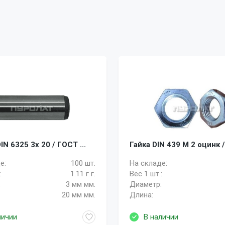
N 6325 3x 20 / ГОСТ ...
Гайка DIN 439 M 2 оцинк /
е:
100 шт.
На складе:
:
1.11 г г.
Вес 1 шт.:
:
3 мм мм.
Диаметр:
20 мм мм.
Длина:
личии
В наличии