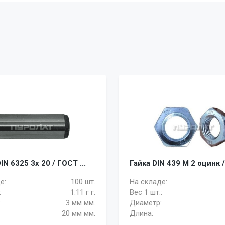
N 6325 3x 20 / ГОСТ ...
Гайка DIN 439 M 2 оцинк /
е:
100 шт.
На складе:
:
1.11 г г.
Вес 1 шт.:
:
3 мм мм.
Диаметр:
20 мм мм.
Длина: