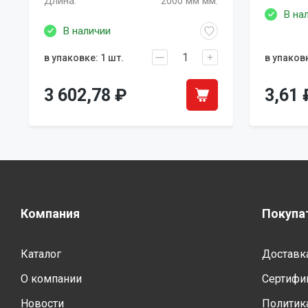
Длина:
2000 мм мм.
В на
В наличии
в упаковке: 1 шт.
в упаковк
3 602,78
₽
3,61
Компания
Покупа
Каталог
Доставка
О компании
Сертифи
Новости
Политик