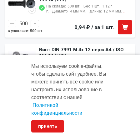
На складе:
500 шт.
Вес 1 шт.:
1.12 г
г.
Диаметр:
4 мм мм.
Длина:
12 мм мм.
...
0,94 ₽
/ за 1 шт.
в упаковке: 500 шт.
Винт DIN 7991 M 4x 12 нерж A4 / ISO
10642 (500)
На складе:
500 шт.
Вес 1 шт.:
1.25 г
Мы используем cookie‑файлы,
г.
Диаметр:
4 мм мм.
Длина:
12 мм мм.
...
чтобы сделать сайт удобнее. Вы
можете принять все cookie или
2,84 ₽
/ за 1 шт.
в упаковке: 500 шт.
настроить их использование в
соответствии с нашей
Политикой
Винт DIN 7991 M 4x 14 8.8 оцинк П/Р /
ISO 10642 (500)
конфиденциальности
На складе:
500 шт.
Вес 1 шт.:
1.4 г
г.
Диаметр:
4 мм мм.
Длина:
14 мм мм.
...
принять