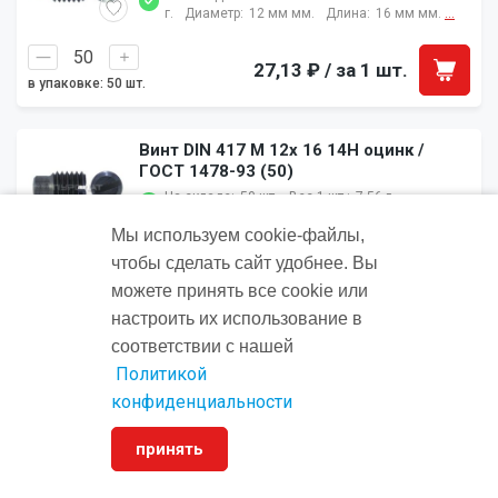
г.
Диаметр:
12 мм мм.
Длина:
16 мм мм.
...
27,13 ₽
/ за 1 шт.
в упаковке: 50 шт.
Винт DIN 417 M 12x 16 14H оцинк /
ГОСТ 1478-93 (50)
На складе:
50 шт.
Вес 1 шт.:
7.56 г
г.
Диаметр:
12 мм мм.
Длина:
16 мм мм.
...
Мы используем cookie‑файлы,
чтобы сделать сайт удобнее. Вы
27,34 ₽
/ за 1 шт.
в упаковке: 50 шт.
можете принять все cookie или
настроить их использование в
соответствии с нашей
Винт DIN 417 M 12x 20 14H / ГОСТ
1478-93 (50)
Политикой
На складе:
50 шт.
Вес 1 шт.:
11.74 г
конфиденциальности
г.
Диаметр:
12 мм мм.
Длина:
20 мм мм.
...
принять
25,76 ₽
/ за 1 шт.
в упаковке: 50 шт.