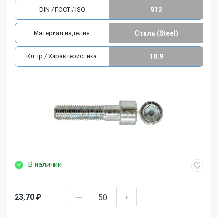
DIN / ГОСТ / ISO
912
Материал изделия:
Сталь (Steel)
Кл.пр./ Характеристика:
10.9
В наличии
23,70 ₽