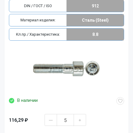
DIN / ГОСТ / ISO
912
Материал изделия:
Сталь (Steel)
Кл.пр./ Характеристика:
8.8
В наличии
116,29 ₽