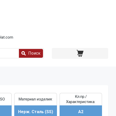
lat.com
Поиск
Кл.пр./
ISO
Материал изделия:
Характеристика:
Нерж. Сталь (SS)
A2