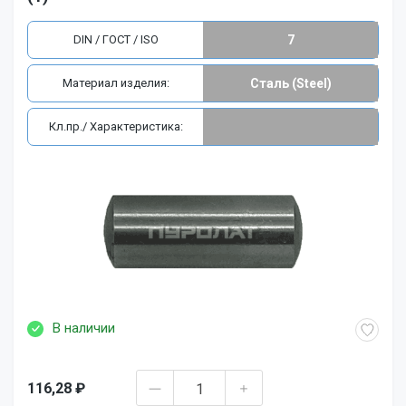
DIN / ГОСТ / ISO
7
Материал изделия:
Сталь (Steel)
Кл.пр./ Характеристика:
В наличии
116,28 ₽