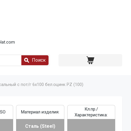
lat.com
Поиск
альный с пот/г 6х100 бел.оцинк PZ (100)
Кл.пр./
ISO
Материал изделия:
Характеристика:
Сталь (Steel)