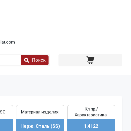
lat.com
Поиск
Кл.пр./
ISO
Материал изделия:
Характеристика:
Нерж. Сталь (SS)
1.4122