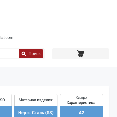
lat.com
Поиск
Кл.пр./
ISO
Материал изделия:
Характеристика:
Нерж. Сталь (SS)
A2