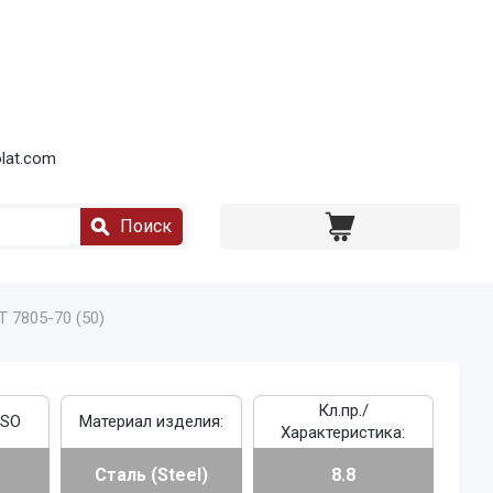
lat.com
Поиск
Т 7805-70 (50)
Кл.пр./
ISO
Материал изделия:
Характеристика:
Сталь (Steel)
8.8